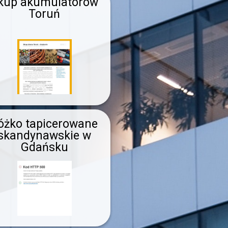
kup akumulatorów
Toruń
óżko tapicerowane
skandynawskie w
Gdańsku