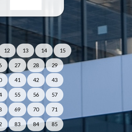
12
13
14
15
6
27
28
29
0
41
42
43
4
55
56
57
8
69
70
71
2
83
84
85