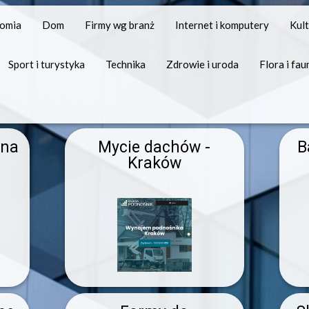
nomia
Dom
Firmy wg branż
Internet i komputery
Kult
Sport i turystyka
Technika
Zdrowie i uroda
Flora i fau
wna
Mycie dachów -
B
Kraków