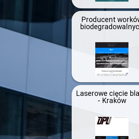
Producent workó
biodegradowalny
Laserowe cięcie bl
- Kraków