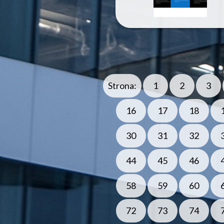
Strona:
1
2
3
16
17
18
30
31
32
44
45
46
58
59
60
72
73
74