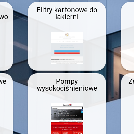
Filtry kartonowe do
ewo
lakierni
we
Pompy
Z
wysokociśnieniowe