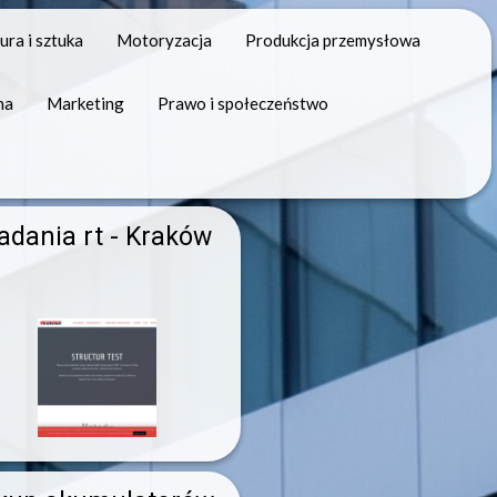
ura i sztuka
Motoryzacja
Produkcja przemysłowa
na
Marketing
Prawo i społeczeństwo
adania rt - Kraków