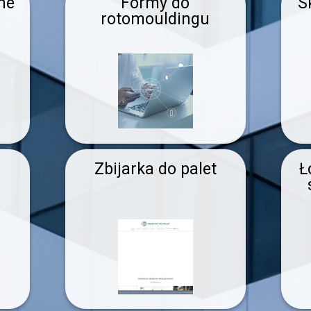
ne
Formy do
S
rotomouldingu
Zbijarka do palet
Ł