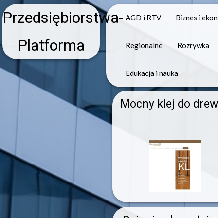
Przedsiębiorstwa-
AGD i RTV
Biznes i eko
Platforma
Regionalne
Rozrywka
Edukacja i nauka
Mocny klej do dre