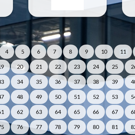
4
5
6
7
8
9
10
11
19
20
21
22
23
24
25
2
33
34
35
36
37
38
39
4
47
48
49
50
51
52
53
5
61
62
63
64
65
66
67
6
75
76
77
78
79
80
81
8