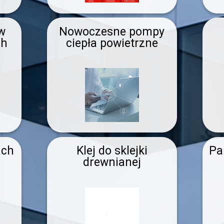
w
Nowoczesne pompy
ch
ciepła powietrzne
ach
Klej do sklejki
Pa
drewnianej